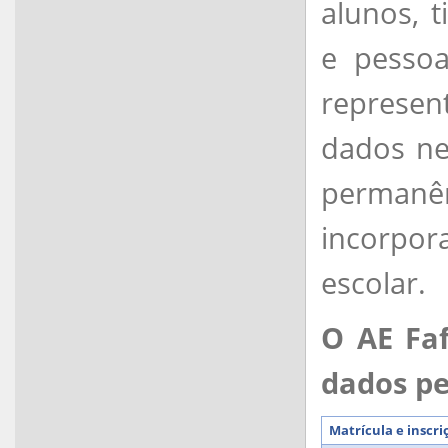
alunos, t
e pesso
represen
dados ne
permanên
incorpor
escolar.
O AE Faf
dados pe
Matrícula e inscri