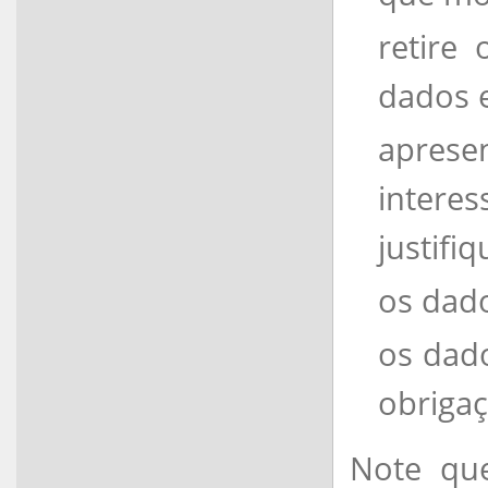
retire
dados 
aprese
interes
justifi
os dado
os dad
obrigaç
Note que