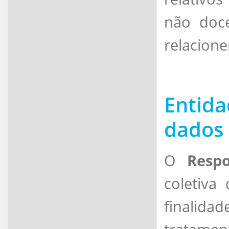
não doce
relacion
Entid
dados
O
Resp
coletiva
finalid