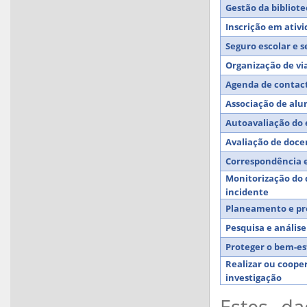
Gestão da bibliote
Inscrição em ativ
Seguro escolar e s
Organização de vi
Agenda de contac
Associação de alu
Autoavaliação do 
Avaliação de doce
Correspondência e
Monitorização do 
incidente
Planeamento e pre
Pesquisa e análise
Proteger o bem-es
Realizar ou coope
investigação
Estes d