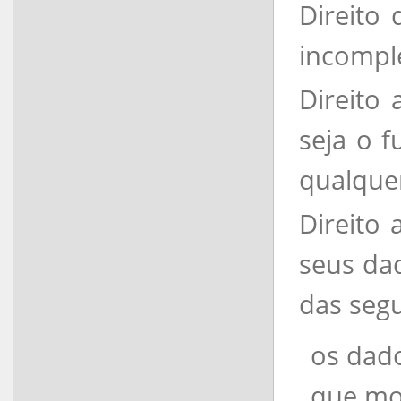
Direito
incomple
Direito
seja o f
qualque
Direito 
seus da
das segu
os dado
que mot