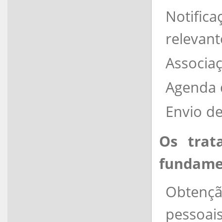
Notific
relevant
Associaç
Agenda 
Envio d
Os trat
fundame
Obtenç
pessoais