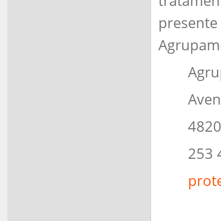
tratamen
present
Agrupame
Agru
Aven
4820
253 
prot