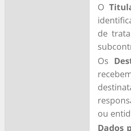
O
Titu
identifi
de trat
subcont
Os
Des
recebem
destina
responsa
ou entid
Dados p