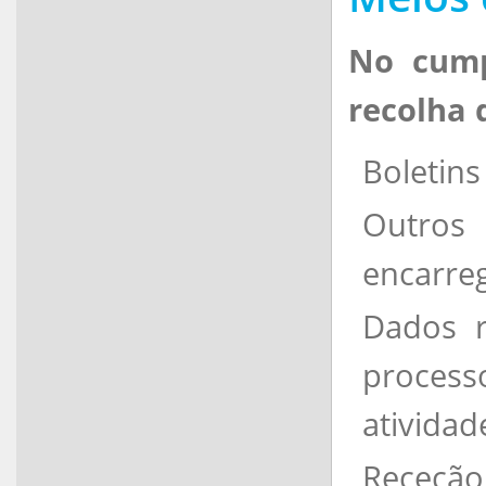
No cump
recolha 
Boletins
Outros
encarre
Dados r
process
atividad
Receção 