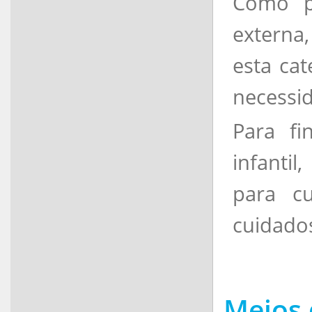
Como p
externa
esta cat
necessid
Para fi
infanti
para c
cuidado
Meios 