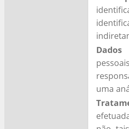
identifi
identifi
indireta
Dados 
pessoa
respons
uma aná
Tratam
efetuad
não, tai