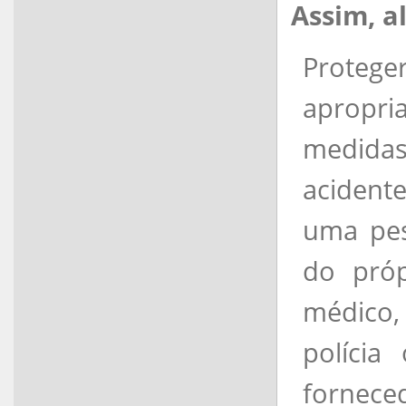
Assim, a
Protege
apropri
medidas
acidente
uma pes
do próp
médico,
polícia
fornece