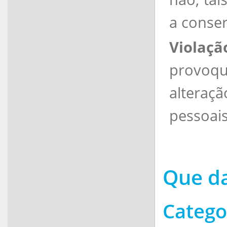
a conse
Violaçã
provoque
alteraçã
pessoais
Que da
Catego