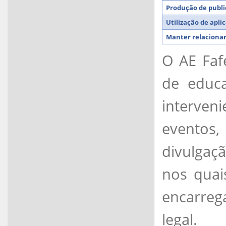
Produção de publi
Utilização de apl
Manter relaciona
O AE Faf
de educa
interven
eventos
divulgaç
nos quai
encarreg
legal.