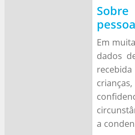
Sobre
pessoa
Em muitas
dados de
recebida
crianç
confide
circunstâ
a conden