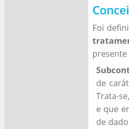
Concei
Foi defi
tratame
presente 
Subcon
de cará
Trata-s
e que e
de dado