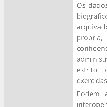
Os dados 
biográf
arquiva
própri
confiden
administ
estrito
exercidas
Podem a
interope