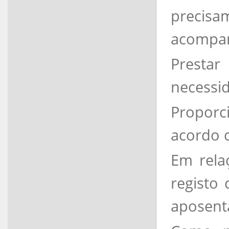
precisa
acompa
Presta
necessid
Proporc
acordo 
Em rela
registo 
aposent