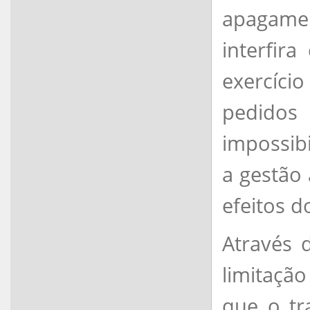
apagame
interfir
exercíci
pedido
impossibi
a gestão
efeitos d
Através 
limitaçã
que o tr